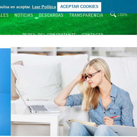
pulsa en aceptar.
Leer Política
ACEPTAR COOKIES
ALES
NOTICIAS
DESCARGAS
TRANSPARENCIA
LOGIN
PERFIL DEL CONTRATANTE
CONTACTO