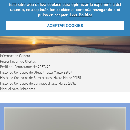
Este sitio web utiliza cookies para optimizar la experiencia del
LOGIN
usuario, se aceptarán las cookies si continúa navegando o si
pulsa en aceptar.
Leer Política
ACEPTAR COOKIES
Informacion General
Presentación de Ofertas
Perfil del Contratante de ARECIAR
Histórico Contratos de Obras (Hasta Marzo 2018)
Histórico Contratos de Suministros (Hasta Marzo 2018)
Histórico Contratos de Servicios (Hasta Marzo 2018)
Manual para licitadores