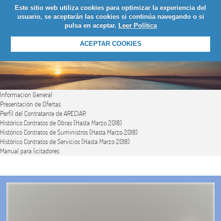
Este sitio web utiliza cookies para optimizar la experiencia del
LOGIN
usuario, se aceptarán las cookies si continúa navegando o si
pulsa en aceptar.
Leer Política
ACEPTAR COOKIES
Informacion General
Presentación de Ofertas
Perfil del Contratante de ARECIAR
Histórico Contratos de Obras (Hasta Marzo 2018)
Histórico Contratos de Suministros (Hasta Marzo 2018)
Histórico Contratos de Servicios (Hasta Marzo 2018)
Manual para licitadores