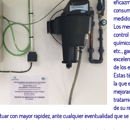
eficazm
consumo
medidor
Los med
control
químico
etc.., g
excelen
de los 
Estas t
la que 
mejoran
tratami
de su r
 actuar con mayor rapidez, ante cualquier eventualidad que se