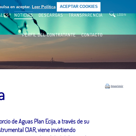
pulsa en aceptar.
Leer Política
ACEPTAR COOKIES
ALES
NOTICIAS
DESCARGAS
TRANSPARENCIA
LOGIN
PERFIL DEL CONTRATANTE
CONTACTO
Imprimir
a
orcio de Aguas Plan Ecija, a través de su
strumental CIAR, viene invirtiendo