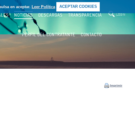
pulsa en aceptar.
Leer Política
ACEPTAR COOKIES
ALES
NOTICIAS
DESCARGAS
TRANSPARENCIA
LOGIN
PERFIL DEL CONTRATANTE
CONTACTO
Imprimir