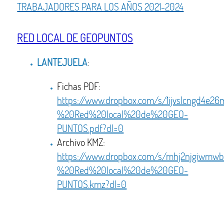
TRABAJADORES PARA LOS AÑOS 2021-2024
RED LOCAL DE GEOPUNTOS
LANTEJUELA
:
Fichas PDF:
https://www.dropbox.com/s/1ijvslcngd4e
%20Red%20local%20de%20GEO-
PUNTOS.pdf?dl=0
Archivo KMZ:
https://www.dropbox.com/s/mhj2njgiwmw
%20Red%20local%20de%20GEO-
PUNTOS.kmz?dl=0