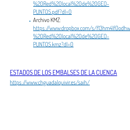
%20Red%20local%20de%20GEO-
PUNTOS.pdf?dl=0
Archivo KMZ:
https://www.dropbox.com/s/f13hm4lf0od
%20Red%20local%20de%20GEO-
PUNTOS.kmz?dl=0
ESTADOS DE LOS EMBALSES DE LA CUENCA
https://www.chguadalquivir.es/saih/