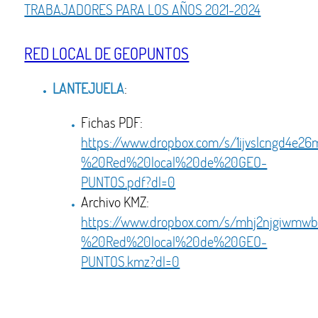
TRABAJADORES PARA LOS AÑOS 2021-2024
RED LOCAL DE GEOPUNTOS
LANTEJUELA
:
Fichas PDF:
https://www.dropbox.com/s/1ijvslcngd4e
%20Red%20local%20de%20GEO-
PUNTOS.pdf?dl=0
Archivo KMZ:
https://www.dropbox.com/s/mhj2njgiwmw
%20Red%20local%20de%20GEO-
PUNTOS.kmz?dl=0