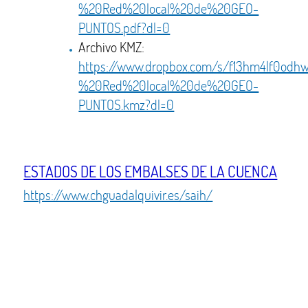
%20Red%20local%20de%20GEO-
PUNTOS.pdf?dl=0
Archivo KMZ:
https://www.dropbox.com/s/f13hm4lf0od
%20Red%20local%20de%20GEO-
PUNTOS.kmz?dl=0
ESTADOS DE LOS EMBALSES DE LA CUENCA
https://www.chguadalquivir.es/saih/