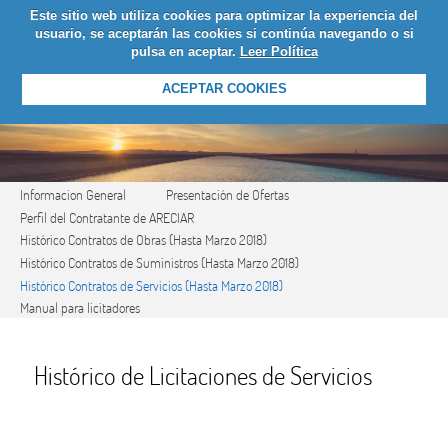
Este sitio web utiliza cookies para optimizar la experiencia del
LOGIN
usuario, se aceptarán las cookies si continúa navegando o si
pulsa en aceptar.
Leer Política
ACEPTAR COOKIES
Informacion General
Presentación de Ofertas
Perfil del Contratante de ARECIAR
Histórico Contratos de Obras (Hasta Marzo 2018)
Histórico Contratos de Suministros (Hasta Marzo 2018)
Histórico Contratos de Servicios (Hasta Marzo 2018)
Manual para licitadores
Histórico de Licitaciones de Servicios