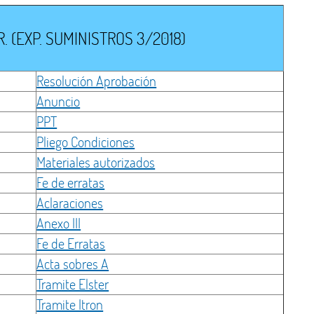
 (EXP. SUMINISTROS 3/2018)
Resolución Aprobación
Anuncio
PPT
Pliego Condiciones
Materiales autorizados
Fe de erratas
Aclaraciones
Anexo III
Fe de Erratas
Acta sobres A
Tramite Elster
Tramite Itron