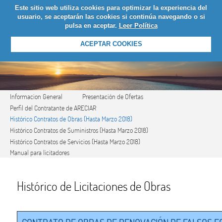
Este sitio web utiliza cookies para optimizar la experiencia del
LOGIN
usuario, se aceptarán las cookies si continúa navegando o si
pulsa en aceptar.
Leer Política
ACEPTAR COOKIES
Informacion General
Presentación de Ofertas
Perfil del Contratante de ARECIAR
Histórico Contratos de Obras (Hasta Marzo 2018)
Histórico Contratos de Suministros (Hasta Marzo 2018)
Histórico Contratos de Servicios (Hasta Marzo 2018)
Manual para licitadores
Histórico de Licitaciones de Obras