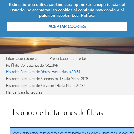
Este sitio web utiliza cookies para optimizar la experiencia del
LOGIN
usuario, se aceptarán las cookies si continúa navegando o si
pulsa en aceptar.
Leer Política
ACEPTAR COOKIES
Informacion General
Presentación de Ofertas
Perfil del Contratante de ARECIAR
Histórico Contratos de Obras (Hasta Marzo 2018)
Histórico Contratos de Suministros (Hasta Marzo 2018)
Histórico Contratos de Servicios (Hasta Marzo 2018)
Manual para licitadores
Histórico de Licitaciones de Obras