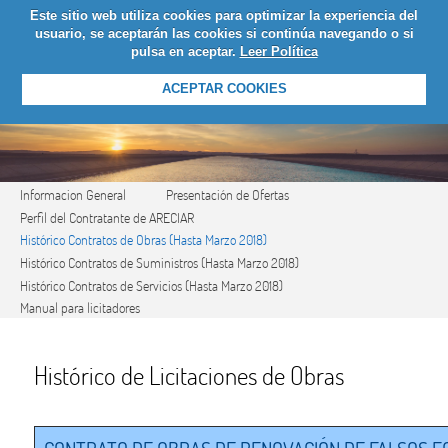
Este sitio web utiliza cookies para optimizar la experiencia del
LOGIN
usuario, se aceptarán las cookies si continúa navegando o si
pulsa en aceptar.
Leer Política
ACEPTAR COOKIES
Informacion General
Presentación de Ofertas
Perfil del Contratante de ARECIAR
Histórico Contratos de Obras (Hasta Marzo 2018)
Histórico Contratos de Suministros (Hasta Marzo 2018)
Histórico Contratos de Servicios (Hasta Marzo 2018)
Manual para licitadores
Histórico de Licitaciones de Obras