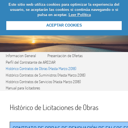
Este sitio web utiliza cookies para optimizar la experiencia del
LOGIN
usuario, se aceptarán las cookies si continúa navegando o si
pulsa en aceptar.
Leer Política
ACEPTAR COOKIES
Informacion General
Presentación de Ofertas
Perfil del Contratante de ARECIAR
Histórico Contratos de Obras (Hasta Marzo 2018)
Histórico Contratos de Suministros (Hasta Marzo 2018)
Histórico Contratos de Servicios (Hasta Marzo 2018)
Manual para licitadores
Histórico de Licitaciones de Obras