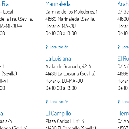
 Fra.
Marinaleda
Arah
 - Local
Camino de los Moledores, 1
C/ Ge
 la Fra. (Sevilla)
41569 Marinaleda (Sevilla)
41600 
MA-MI-JU-VI
Horario: MA-JU
Horar
:00
De 10:00 a 13:00
De 10
Localización
Loca
La Luisiana
El R
. 1
Avda. de Granada, 42-A
C/ Ni
 (Sevilla)
41430 La Luisiana (Sevilla)
41568 
I-VI
Horario: LU-MA-JU
Horar
:00
De 10:00 a 13:00
De 10
Localización
Loca
da
El Campillo
Herr
as s/n.
Plaza Carlos Ill, n° 4
C/ An
donda (Sevilla)
41430 El Campillo (Sevilla)
41567 