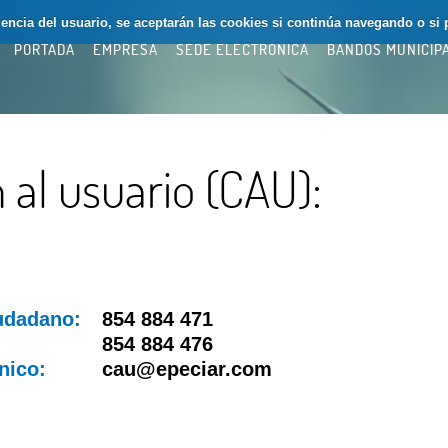
riencia del usuario, se aceptarán las cookies si continúa navegando o si 
PORTADA
EMPRESA
SEDE ELECTRÓNICA
BANDOS MUNICIP
 al usuario (CAU):
iudadano:
854 884 471
854 884 476
nico:
cau@epeciar.com