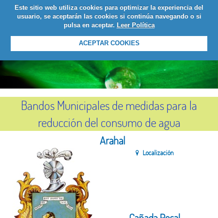
Este sitio web utiliza cookies para optimizar la experiencia del
LOGIN
usuario, se aceptarán las cookies si continúa navegando o si
pulsa en aceptar.
Leer Política
ACEPTAR COOKIES
Bandos Municipales de medidas para la
reducción del consumo de agua
Arahal
Localización