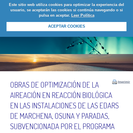
Este sitio web utiliza cookies para optimizar la experiencia del
LOGIN
usuario, se aceptarán las cookies si continúa navegando o si
pulsa en aceptar.
Leer Política
ACEPTAR COOKIES
OBRAS DE OPTIMIZACIÓN DE LA
Imprimir
AIREACIÓN EN REACCIÓN BIOLÓGICA
EN LAS INSTALACIONES DE LAS EDARS
DE MARCHENA, OSUNA Y PARADAS,
SUBVENCIONADA POR EL PROGRAMA